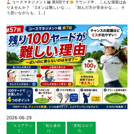
コースマネジメント編 第8回です
ラウンド中、 こんな場面はあ
りませんか？ 「2オンは難しいな…」 「刻んだ方が安全かな…」 そ
う思いながらも、 […]
2026-06-29
「スコアアッ
「初心者向
「実戦ゴルフ
プ」
け」
力」