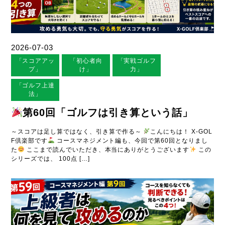
2026-07-03
「スコアアッ
「初心者向
「実戦ゴルフ
プ」
け」
力」
「ゴルフ上達
法」
第60回「ゴルフは引き算という話」
～スコアは足し算ではなく、引き算で作る～
こんにちは！ X-GOL
F倶楽部です
コースマネジメント編も、今回で第60回となりまし
た
ここまで読んでいただき、本当にありがとうございます
この
シリーズでは、 100点 […]