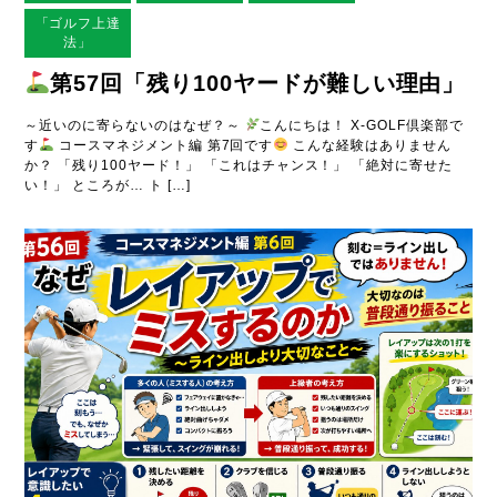
「ゴルフ上達
法」
第57回「残り100ヤードが難しい理由」
～近いのに寄らないのはなぜ？～
こんにちは！ X-GOLF倶楽部で
す
コースマネジメント編 第7回です
こんな経験はありません
か？ 「残り100ヤード！」 「これはチャンス！」 「絶対に寄せた
い！」 ところが… ト […]