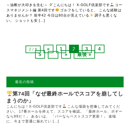
～油断が大叩きを生む～
こんにちは！ X-GOLF倶楽部です
コー
スマネジメント編 第4回です
ゴルフをしていると、 こんな経験は
ありませんか？ 前半42 今日は80台が見えている
調子も悪くな
い。 ショットも安 […]
«
1
2
3
4
2 / 8
5
»
最後 »
...
最近の投稿
第74回「なぜ最終ホールでスコアを崩してし
まうのか」
こんにちは！X-GOLF倶楽部です
こんな場面を想像してみてくだ
さい。 17番ホールを終えて、スコアを確認。 「最終ホール、ボギー
なら89だ！」 あるいは、 「パーならベストスコア更新！」 途端
に、今まで普通に振れてい […]