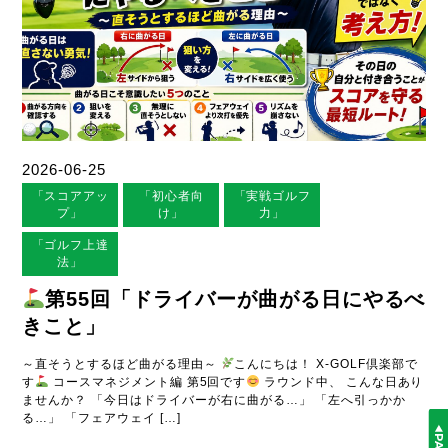
2026-06-25
「スコアアッ
「初心者向
「実戦ゴルフ
プ」
け」
力」
「ゴルフ上達
法」
第55回「ドライバーが曲がる日にやるべ
きこと」
～直そうとするほど曲がる理由～
こんにちは！ X-GOLF倶楽部で
す
コースマネジメント編 第5回です
ラウンド中、 こんな日あり
ませんか？ 「今日はドライバーが右に曲がる…」 「左へ引っかか
る…」 「フェアウェイ […]