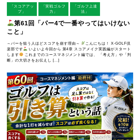
「スコアアッ
「実戦ゴルフ
「ゴルフ上達
プ」
力」
法」
第61回「パー4で一番やってはいけない
こと」
～パーを狙う人ほどスコアを崩す理由～
こんにちは！ X-GOLF倶
楽部です
いよいよ今回から 第4章 スコアメイク実践編がスタート
します
これまでのコースマネジメント編では、 「考え方」や「判
断」の大切さをお伝えし […]