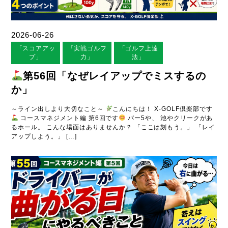
2026-06-26
「スコアアッ
「実戦ゴルフ
「ゴルフ上達
プ」
力」
法」
第56回「なぜレイアップでミスするの
か」
～ライン出しより大切なこと～
こんにちは！ X-GOLF倶楽部です
コースマネジメント編 第6回です
パー5や、 池やクリークがあ
るホール。 こんな場面はありませんか？ 「ここは刻もう。」 「レイ
アップしよう。」 […]