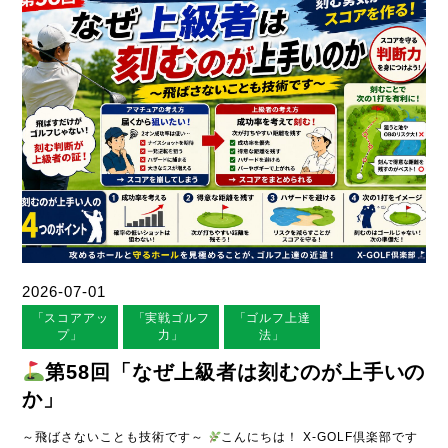
2026-07-01
「スコアアッ
「実戦ゴルフ
「ゴルフ上達
プ」
力」
法」
第58回「なぜ上級者は刻むのが上手いの
か」
～飛ばさないことも技術です～
こんにちは！ X-GOLF倶楽部です