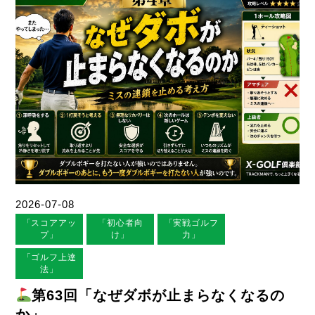
2026-07-08
「スコアアッ
「初心者向
「実戦ゴルフ
プ」
け」
力」
「ゴルフ上達
法」
第63回「なぜダボが止まらなくなるの
か」