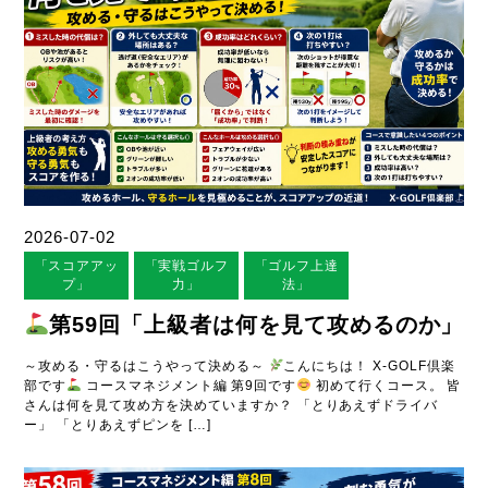
2026-07-02
「スコアアッ
「実戦ゴルフ
「ゴルフ上達
プ」
力」
法」
第59回「上級者は何を見て攻めるのか」
～攻める・守るはこうやって決める～
こんにちは！ X-GOLF倶楽
部です
コースマネジメント編 第9回です
初めて行くコース。 皆
さんは何を見て攻め方を決めていますか？ 「とりあえずドライバ
ー」 「とりあえずピンを […]