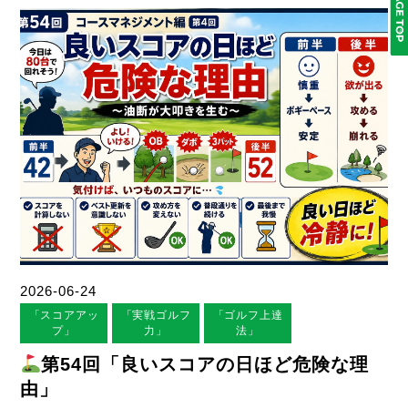
2026-06-24
「スコアアッ
「実戦ゴルフ
「ゴルフ上達
プ」
力」
法」
第54回「良いスコアの日ほど危険な理
由」