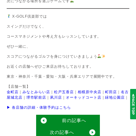
次につながる場所を選ぶゲームです
X-GOLF倶楽部では
スイングだけでなく、
コースマネジメントや考え方もレッスンしています。
ぜひ一緒に、
スコアにつながるゴルフを身につけていきましょう
お近くの店舗へぜひご来店お待ちしております。
東京・神奈川・千葉・愛知・大阪・兵庫エリアで展開中です。
【店舗一覧】
金町店
｜
みなとみらい店
｜
松戸五香店
｜
相模原中央店
｜
町田店
｜
名古
屋城北店
｜
堺市駅前店
｜
夙川店
｜
オーキッドコート店
｜
緑地公園店
｜
▶ 各店舗の詳細・体験予約はこちら
前の記事へ
次の記事へ