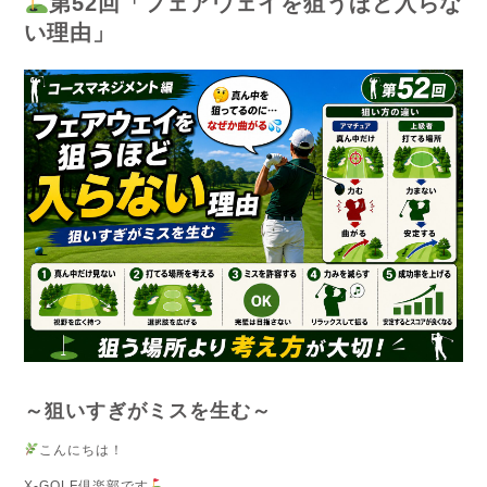
第52回「フェアウェイを狙うほど入らな
い理由」
～狙いすぎがミスを生む～
こんにちは！
X-GOLF倶楽部です