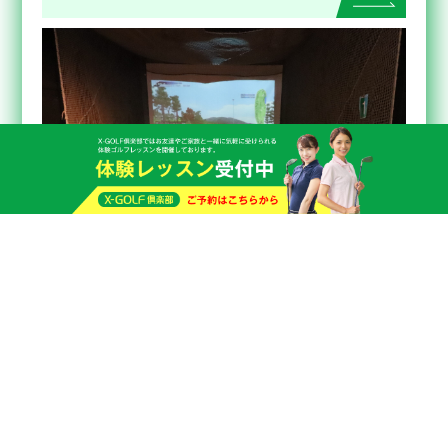
X-GOLF倶楽部 夙川